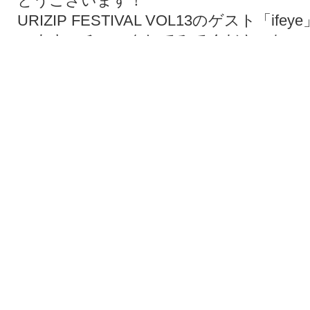
とうございます！
URIZIP FESTIVAL VOL13のゲスト「
います。チェックしてみてくださいね。
メッセージはこちら>>
ニュース要チェック！！
是非体験してみてくださいね。
様々なイベントも企画中！またまた瞬間
タイミングを逃さないようにホームページ
ックしてくださいね！
定員残りわずかのレッスンもあります！
予約はお早めに♪
■スケジュｰルは
こちらから>>
2026.7.20
プログラム＆スケジュール更新
梅田校/西宮校プログラム発表!